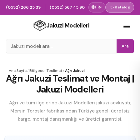
(0532) 266 25 39
(0532) 567 45 90
🌐
TR
›
E-Katalog
▾
Jakuzi Modelleri
Ara
Ana Sayfa
/
Bölgesel Teslimat
/
Ağrı Jakuzi
Ağrı Jakuzi Teslimat ve Montaj |
Jakuzi Modelleri
Ağrı ve tüm ilçelerine Jakuzi Modelleri jakuzi sevkiyatı;
Mersin Toroslar fabrikasından Türkiye geneli ücretsiz
kargo, montaj danışmanlığı ve üretici garantisi.