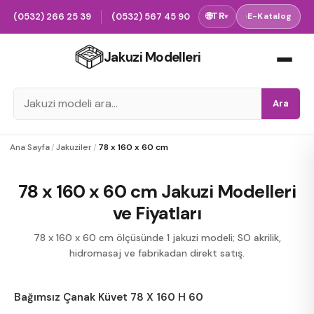
(0532) 266 25 39
(0532) 567 45 90
🌐
TR
›
E-Katalog
▾
Jakuzi Modelleri
Ara
Ana Sayfa
/
Jakuziler
/
78 x 160 x 60 cm
78 x 160 x 60 cm Jakuzi Modelleri
ve Fiyatları
78 x 160 x 60 cm ölçüsünde 1 jakuzi modeli; SO akrilik,
hidromasaj ve fabrikadan direkt satış.
Bağımsız Çanak Küvet 78 X 160 H 60