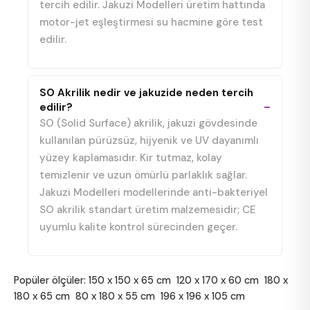
tercih edilir. Jakuzi Modelleri üretim hattında
motor-jet eşleştirmesi su hacmine göre test
edilir.
SO Akrilik nedir ve jakuzide neden tercih
edilir?
SO (Solid Surface) akrilik, jakuzi gövdesinde
kullanılan pürüzsüz, hijyenik ve UV dayanımlı
yüzey kaplamasıdır. Kir tutmaz, kolay
temizlenir ve uzun ömürlü parlaklık sağlar.
Jakuzi Modelleri modellerinde anti-bakteriyel
SO akrilik standart üretim malzemesidir; CE
uyumlu kalite kontrol sürecinden geçer.
Popüler ölçüler:
150 x 150 x 65 cm
120 x 170 x 60 cm
180 x
180 x 65 cm
80 x 180 x 55 cm
196 x 196 x 105 cm