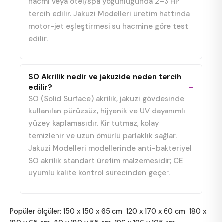
hacmi veya otel/spa yoğunluğunda 2–3 HP
tercih edilir. Jakuzi Modelleri üretim hattında
motor-jet eşleştirmesi su hacmine göre test
edilir.
SO Akrilik nedir ve jakuzide neden tercih
edilir?
SO (Solid Surface) akrilik, jakuzi gövdesinde
kullanılan pürüzsüz, hijyenik ve UV dayanımlı
yüzey kaplamasıdır. Kir tutmaz, kolay
temizlenir ve uzun ömürlü parlaklık sağlar.
Jakuzi Modelleri modellerinde anti-bakteriyel
SO akrilik standart üretim malzemesidir; CE
uyumlu kalite kontrol sürecinden geçer.
Popüler ölçüler:
150 x 150 x 65 cm
120 x 170 x 60 cm
180 x