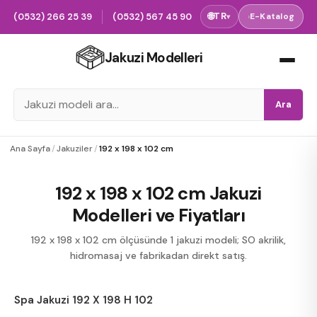
(0532) 266 25 39
(0532) 567 45 90
🌐
TR
›
E-Katalog
▾
Jakuzi Modelleri
Ara
Ana Sayfa
/
Jakuziler
/
192 x 198 x 102 cm
192 x 198 x 102 cm Jakuzi
Modelleri ve Fiyatları
192 x 198 x 102 cm ölçüsünde 1 jakuzi modeli; SO akrilik,
hidromasaj ve fabrikadan direkt satış.
Spa Jakuzi 192 X 198 H 102