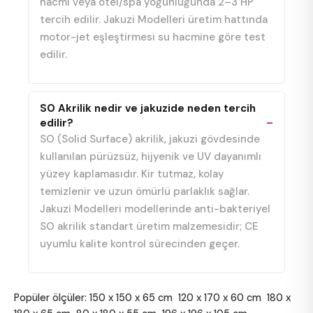
hacmi veya otel/spa yoğunluğunda 2–3 HP
tercih edilir. Jakuzi Modelleri üretim hattında
motor-jet eşleştirmesi su hacmine göre test
edilir.
SO Akrilik nedir ve jakuzide neden tercih
edilir?
SO (Solid Surface) akrilik, jakuzi gövdesinde
kullanılan pürüzsüz, hijyenik ve UV dayanımlı
yüzey kaplamasıdır. Kir tutmaz, kolay
temizlenir ve uzun ömürlü parlaklık sağlar.
Jakuzi Modelleri modellerinde anti-bakteriyel
SO akrilik standart üretim malzemesidir; CE
uyumlu kalite kontrol sürecinden geçer.
Popüler ölçüler:
150 x 150 x 65 cm
120 x 170 x 60 cm
180 x