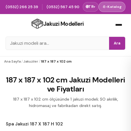
(0532) 266 25 39
(0532) 567 45 90
🌐
TR
›
E-Katalog
▾
Jakuzi Modelleri
Ara
Ana Sayfa
/
Jakuziler
/
187 x 187 x 102 cm
187 x 187 x 102 cm Jakuzi Modelleri
ve Fiyatları
187 x 187 x 102 cm ölçüsünde 1 jakuzi modeli; SO akrilik,
hidromasaj ve fabrikadan direkt satış.
Spa Jakuzi 187 X 187 H 102