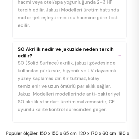
hacmi veya otel/spa yoğunluğunda 2–3 HP
tercih edilir. Jakuzi Modelleri üretim hattında
motor-jet eşleştirmesi su hacmine göre test
edilir.
SO Akrilik nedir ve jakuzide neden tercih
edilir?
SO (Solid Surface) akrilik, jakuzi gövdesinde
kullanılan pürüzsüz, hijyenik ve UV dayanımlı
yüzey kaplamasıdır. Kir tutmaz, kolay
temizlenir ve uzun ömürlü parlaklık sağlar.
Jakuzi Modelleri modellerinde anti-bakteriyel
SO akrilik standart üretim malzemesidir; CE
uyumlu kalite kontrol sürecinden geçer.
Popüler ölçüler:
150 x 150 x 65 cm
120 x 170 x 60 cm
180 x