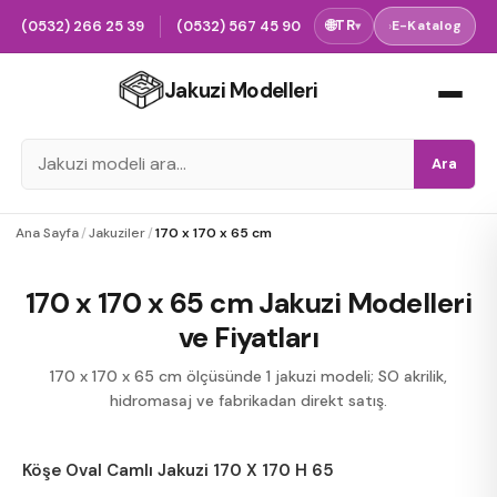
(0532) 266 25 39
(0532) 567 45 90
🌐
TR
›
E-Katalog
▾
Jakuzi Modelleri
Ara
Ana Sayfa
/
Jakuziler
/
170 x 170 x 65 cm
170 x 170 x 65 cm Jakuzi Modelleri
ve Fiyatları
170 x 170 x 65 cm ölçüsünde 1 jakuzi modeli; SO akrilik,
hidromasaj ve fabrikadan direkt satış.
Köşe Oval Camlı Jakuzi 170 X 170 H 65