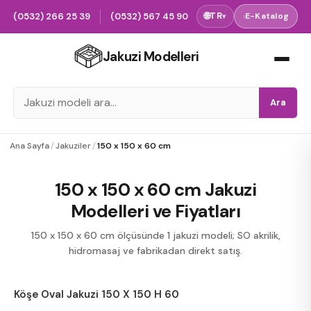
(0532) 266 25 39
(0532) 567 45 90
🌐
TR
›
E-Katalog
▾
Jakuzi Modelleri
Ara
Ana Sayfa
/
Jakuziler
/
150 x 150 x 60 cm
150 x 150 x 60 cm Jakuzi
Modelleri ve Fiyatları
150 x 150 x 60 cm ölçüsünde 1 jakuzi modeli; SO akrilik,
hidromasaj ve fabrikadan direkt satış.
Köşe Oval Jakuzi 150 X 150 H 60