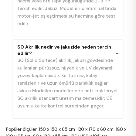
hacmi veya otel/spa yoğunluğunda 2–3 HP
tercih edilir. Jakuzi Modelleri üretim hattında
motor-jet eşleştirmesi su hacmine göre test
edilir.
SO Akrilik nedir ve jakuzide neden tercih
edilir?
SO (Solid Surface) akrilik, jakuzi gövdesinde
kullanılan pürüzsüz, hijyenik ve UV dayanımlı
yüzey kaplamasıdır. Kir tutmaz, kolay
temizlenir ve uzun ömürlü parlaklık sağlar.
Jakuzi Modelleri modellerinde anti-bakteriyel
SO akrilik standart üretim malzemesidir; CE
uyumlu kalite kontrol sürecinden geçer.
Popüler ölçüler:
150 x 150 x 65 cm
120 x 170 x 60 cm
180 x