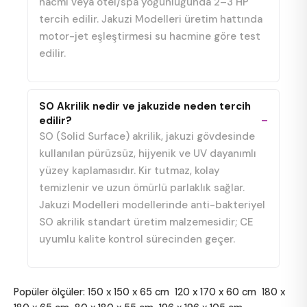
hacmi veya otel/spa yoğunluğunda 2–3 HP
tercih edilir. Jakuzi Modelleri üretim hattında
motor-jet eşleştirmesi su hacmine göre test
edilir.
SO Akrilik nedir ve jakuzide neden tercih
edilir?
SO (Solid Surface) akrilik, jakuzi gövdesinde
kullanılan pürüzsüz, hijyenik ve UV dayanımlı
yüzey kaplamasıdır. Kir tutmaz, kolay
temizlenir ve uzun ömürlü parlaklık sağlar.
Jakuzi Modelleri modellerinde anti-bakteriyel
SO akrilik standart üretim malzemesidir; CE
uyumlu kalite kontrol sürecinden geçer.
Popüler ölçüler:
150 x 150 x 65 cm
120 x 170 x 60 cm
180 x