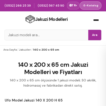
(0532) 266 25 39
(0532) 567 45 90
🌐
TR
›
E-Katalog
▾
Jakuzi Modelleri
Ara
Ana Sayfa
/
Jakuziler
/
140 x 200 x 65 cm
140 x 200 x 65 cm Jakuzi
Modelleri ve Fiyatları
140 x 200 x 65 cm ölçüsünde 1 jakuzi modeli; SO akrilik,
hidromasaj ve fabrikadan direkt satış.
Ufo Model Jakuzi 140 X 200 H 65