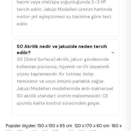
hacmi veya otel/spa yoğunluğunda 2–3 HP
tercih edilir. Jakuzi Modelleri üretim hattında
motor-jet eşleştirmesi su hacmine göre test
edilir.
SO Akrilik nedir ve jakuzide neden tercih
edilir?
SO (Solid Surface) akrilik, jakuzi gövdesinde
kullanılan pürüzsüz, hijyenik ve UV dayanımlı
yüzey kaplamasıdır. Kir tutmaz, kolay
temizlenir ve uzun ömürlü parlaklık sağlar.
Jakuzi Modelleri modellerinde anti-bakteriyel
SO akrilik standart üretim malzemesidir; CE
uyumlu kalite kontrol sürecinden geçer.
Popüler ölçüler:
150 x 150 x 65 cm
120 x 170 x 60 cm
180 x