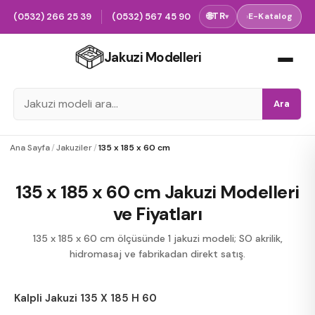
(0532) 266 25 39
(0532) 567 45 90
🌐
TR
›
E-Katalog
▾
Jakuzi Modelleri
Ara
Ana Sayfa
/
Jakuziler
/
135 x 185 x 60 cm
135 x 185 x 60 cm Jakuzi Modelleri
ve Fiyatları
135 x 185 x 60 cm ölçüsünde 1 jakuzi modeli; SO akrilik,
hidromasaj ve fabrikadan direkt satış.
Kalpli Jakuzi 135 X 185 H 60