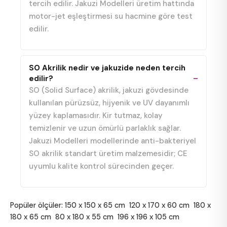
tercih edilir. Jakuzi Modelleri üretim hattında
motor-jet eşleştirmesi su hacmine göre test
edilir.
SO Akrilik nedir ve jakuzide neden tercih
edilir?
SO (Solid Surface) akrilik, jakuzi gövdesinde
kullanılan pürüzsüz, hijyenik ve UV dayanımlı
yüzey kaplamasıdır. Kir tutmaz, kolay
temizlenir ve uzun ömürlü parlaklık sağlar.
Jakuzi Modelleri modellerinde anti-bakteriyel
SO akrilik standart üretim malzemesidir; CE
uyumlu kalite kontrol sürecinden geçer.
Popüler ölçüler:
150 x 150 x 65 cm
120 x 170 x 60 cm
180 x
180 x 65 cm
80 x 180 x 55 cm
196 x 196 x 105 cm