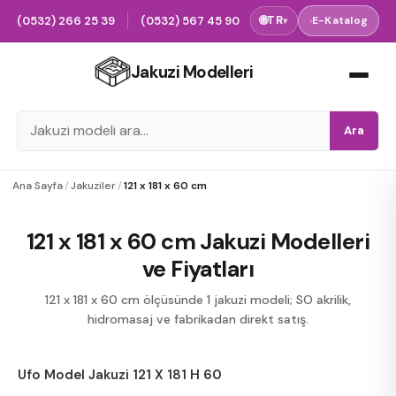
(0532) 266 25 39
(0532) 567 45 90
🌐
TR
›
E-Katalog
▾
Jakuzi Modelleri
Ara
Ana Sayfa
/
Jakuziler
/
121 x 181 x 60 cm
121 x 181 x 60 cm Jakuzi Modelleri
ve Fiyatları
121 x 181 x 60 cm ölçüsünde 1 jakuzi modeli; SO akrilik,
hidromasaj ve fabrikadan direkt satış.
Ufo Model Jakuzi 121 X 181 H 60