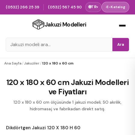
(0532) 266 25 39
(0532) 567 45 90
🌐
TR
›
E-Katalog
▾
Jakuzi Modelleri
Ara
Ana Sayfa
/
Jakuziler
/
120 x 180 x 60 cm
120 x 180 x 60 cm Jakuzi Modelleri
ve Fiyatları
120 x 180 x 60 cm ölçüsünde 1 jakuzi modeli; SO akrilik,
hidromasaj ve fabrikadan direkt satış.
Dikdörtgen Jakuzi 120 X 180 H 60