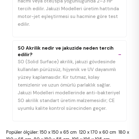
hacmi veya otel/spa yoğunluğunda 2–3 HP
tercih edilir. Jakuzi Modelleri üretim hattında
motor-jet eşleştirmesi su hacmine göre test
edilir.
SO Akrilik nedir ve jakuzide neden tercih
edilir?
SO (Solid Surface) akrilik, jakuzi gövdesinde
kullanılan pürüzsüz, hijyenik ve UV dayanımlı
yüzey kaplamasıdır. Kir tutmaz, kolay
temizlenir ve uzun ömürlü parlaklık sağlar.
Jakuzi Modelleri modellerinde anti-bakteriyel
SO akrilik standart üretim malzemesidir; CE
uyumlu kalite kontrol sürecinden geçer.
Popüler ölçüler:
150 x 150 x 65 cm
120 x 170 x 60 cm
180 x