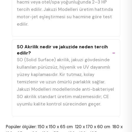
hacmi veya otel/spa yoğunluğunda 2–3 HP
tercih edilir. Jakuzi Modelleri üretim hattında
motor-jet eşleştirmesi su hacmine göre test
edilir.
SO Akrilik nedir ve jakuzide neden tercih
edilir?
SO (Solid Surface) akrilik, jakuzi gövdesinde
kullanılan pürüzsüz, hijyenik ve UV dayanımlı
yüzey kaplamasıdır. Kir tutmaz, kolay
temizlenir ve uzun ömürlü parlaklık sağlar.
Jakuzi Modelleri modellerinde anti-bakteriyel
SO akrilik standart üretim malzemesidir; CE
uyumlu kalite kontrol sürecinden geçer.
Popüler ölçüler:
150 x 150 x 65 cm
120 x 170 x 60 cm
180 x