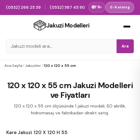
(0532) 266 25 39
(0532) 567 45 90
🌐
TR
›
E-Katalog
▾
Jakuzi Modelleri
Ara
Ana Sayfa
/
Jakuziler
/
120 x 120 x 55 cm
120 x 120 x 55 cm Jakuzi Modelleri
ve Fiyatları
120 x 120 x 55 cm ölçüsünde 1 jakuzi modeli; SO akrilik,
hidromasaj ve fabrikadan direkt satış.
Kare Jakuzi 120 X 120 H 55