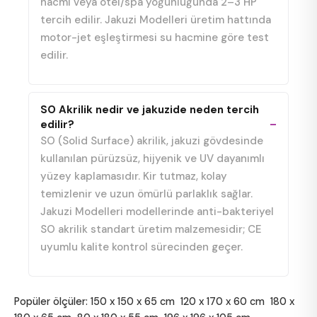
hacmi veya otel/spa yoğunluğunda 2–3 HP
tercih edilir. Jakuzi Modelleri üretim hattında
motor-jet eşleştirmesi su hacmine göre test
edilir.
SO Akrilik nedir ve jakuzide neden tercih
edilir?
SO (Solid Surface) akrilik, jakuzi gövdesinde
kullanılan pürüzsüz, hijyenik ve UV dayanımlı
yüzey kaplamasıdır. Kir tutmaz, kolay
temizlenir ve uzun ömürlü parlaklık sağlar.
Jakuzi Modelleri modellerinde anti-bakteriyel
SO akrilik standart üretim malzemesidir; CE
uyumlu kalite kontrol sürecinden geçer.
Popüler ölçüler:
150 x 150 x 65 cm
120 x 170 x 60 cm
180 x