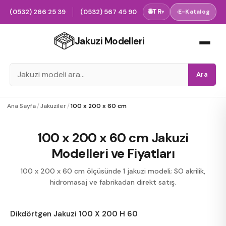
(0532) 266 25 39
(0532) 567 45 90
🌐
TR
›
E-Katalog
▾
Jakuzi Modelleri
Ara
Ana Sayfa
/
Jakuziler
/
100 x 200 x 60 cm
100 x 200 x 60 cm Jakuzi
Modelleri ve Fiyatları
100 x 200 x 60 cm ölçüsünde 1 jakuzi modeli; SO akrilik,
hidromasaj ve fabrikadan direkt satış.
Dikdörtgen Jakuzi 100 X 200 H 60