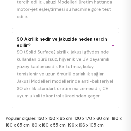
tercih edilir. Jakuzi Modelleri üretim hattında
motor-jet eşleştirmesi su hacmine göre test
edilir.
SO Akrilik nedir ve jakuzide neden tercih
edilir?
SO (Solid Surface) akrilik, jakuzi gövdesinde
kullanılan pürüzsüz, hijyenik ve UV dayanımlı
yüzey kaplamasıdır. Kir tutmaz, kolay
temizlenir ve uzun ömürlü parlaklık sağlar.
Jakuzi Modelleri modellerinde anti-bakteriyel
SO akrilik standart üretim malzemesidir; CE
uyumlu kalite kontrol sürecinden geçer.
Popüler ölçüler:
150 x 150 x 65 cm
120 x 170 x 60 cm
180 x
180 x 65 cm
80 x 180 x 55 cm
196 x 196 x 105 cm