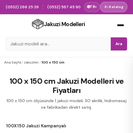
(0532) 266 25 39
(0532) 567 45 90
🌐
TR
›
E-Katalog
▾
Jakuzi Modelleri
Ara
Ana Sayfa
/
Jakuziler
/
100 x 150 cm
100 x 150 cm Jakuzi Modelleri ve
Fiyatları
100 x 150 cm ölçüsünde 1 jakuzi modeli; SO akrilik, hidromasaj
ve fabrikadan direkt satış.
100X150 Jakuzi Kampanyalı