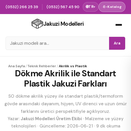
(0532) 266 25 39
(0532) 567 45 90
🌐
TR
›
E-Katalog
▾
Jakuzi Modelleri
Ara
Ana Sayfa
/
Teknik Rehberler
/
Akrilik vs Plastik
Dökme Akrilik ile Standart
Plastik Jakuzi Farkları
SO dökme akrilik yüzey ile standart plastik/termoform
gövde arasındaki dayanım, hijyen, UV direnci ve uzun ömür
farklarını üretici perspektifiyle açıklıyoruz.
Yazar:
Jakuzi Modelleri Üretim Ekibi
·
Malzeme ve yüzey
teknolojileri
· Güncelleme:
2026-06-21
·
9
dk okuma