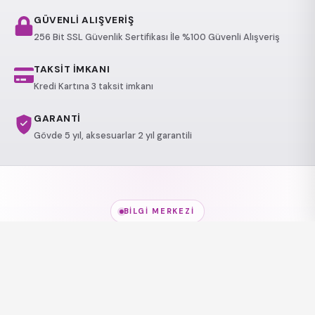
GÜVENLİ ALIŞVERİŞ
256 Bit SSL Güvenlik Sertifikası İle %100 Güvenli Alışveriş
TAKSİT İMKANI
Kredi Kartına 3 taksit imkanı
GARANTİ
Gövde 5 yıl, aksesuarlar 2 yıl garantili
BILGI MERKEZI
Jakuzi Modelleri
hakkında
her şey
Modeller, kullanım alanları ve sağlık etkileri — kısa