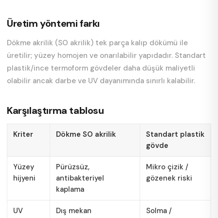
Üretim yöntemi farkı
Dökme akrilik (SO akrilik) tek parça kalıp dökümü ile
üretilir; yüzey homojen ve onarılabilir yapıdadır. Standart
plastik/ince termoform gövdeler daha düşük maliyetli
olabilir ancak darbe ve UV dayanımında sınırlı kalabilir.
Karşılaştırma tablosu
Kriter
Dökme SO akrilik
Standart plastik
gövde
Yüzey
Pürüzsüz,
Mikro çizik /
hijyeni
antibakteriyel
gözenek riski
kaplama
UV
Dış mekan
Solma /