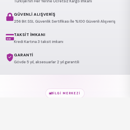
Türkiye'nin Her Yerine Ücretsiz Kargo İmkanı
GÜVENLİ ALIŞVERİŞ
256 Bit SSL Güvenlik Sertifikası İle %100 Güvenli Alışveriş
TAKSİT İMKANI
Kredi Kartına 3 taksit imkanı
GARANTİ
Gövde 5 yıl, aksesuarlar 2 yıl garantili
BILGI MERKEZI
Jakuzi Modelleri
hakkında
her şey