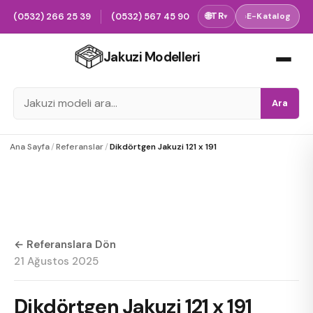
(0532) 266 25 39
(0532) 567 45 90
🌐
TR
›
E-Katalog
▾
Jakuzi Modelleri
Ara
Ana Sayfa
/
Referanslar
/
Dikdörtgen Jakuzi 121 x 191
← Referanslara Dön
21 Ağustos 2025
Dikdörtgen Jakuzi 121 x 191