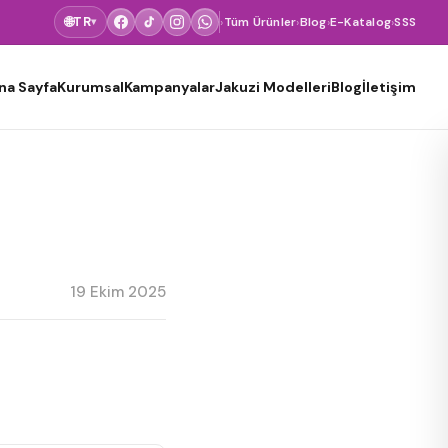
🌐
TR
›
Tüm Ürünler
›
Blog
›
E-Katalog
›
SSS
▾
na Sayfa
Kurumsal
Kampanyalar
Jakuzi Modelleri
Blog
İletişim
19 Ekim 2025