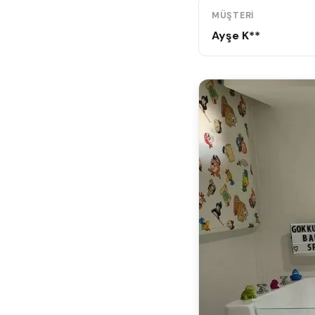
MÜŞTERI
Ayşe K**