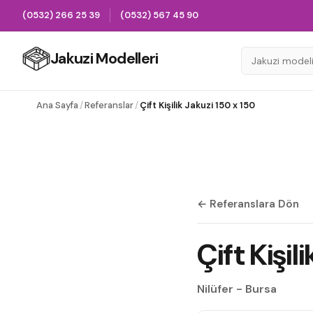
(0532) 266 25 39
(0532) 567 45 90
Jakuzi Modelleri
Ana Sayfa
/
Referanslar
/
Çift Kişilik Jakuzi 150 x 150
← Referanslara Dön
Çift Kişil
Nilüfer - Bursa