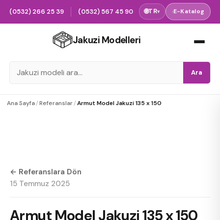
(0532) 266 25 39
(0532) 567 45 90
🌐
TR
›
E-Katalog
▾
Jakuzi Modelleri
Ara
Ana Sayfa
/
Referanslar
/
Armut Model Jakuzi 135 x 150
← Referanslara Dön
15 Temmuz 2025
Armut Model Jakuzi 135 x 150