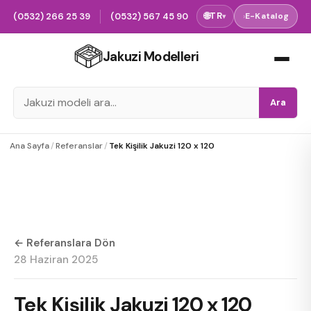
(0532) 266 25 39
(0532) 567 45 90
🌐
TR
›
E-Katalog
▾
Jakuzi Modelleri
Ara
Ana Sayfa
/
Referanslar
/
Tek Kişilik Jakuzi 120 x 120
← Referanslara Dön
28 Haziran 2025
Tek Kişilik Jakuzi 120 x 120