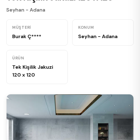
Seyhan - Adana
MÜŞTERI
KONUM
Burak Ç****
Seyhan - Adana
ÜRÜN
Tek Kişilik Jakuzi
120 x 120