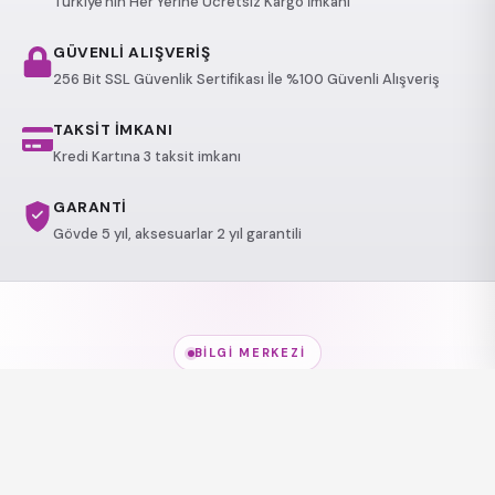
Türkiye'nin Her Yerine Ücretsiz Kargo İmkanı
GÜVENLİ ALIŞVERİŞ
256 Bit SSL Güvenlik Sertifikası İle %100 Güvenli Alışveriş
TAKSİT İMKANI
Kredi Kartına 3 taksit imkanı
GARANTİ
Gövde 5 yıl, aksesuarlar 2 yıl garantili
BILGI MERKEZI
Jakuzi Modelleri
hakkında
her şey
Modeller, kullanım alanları ve sağlık etkileri — kısa