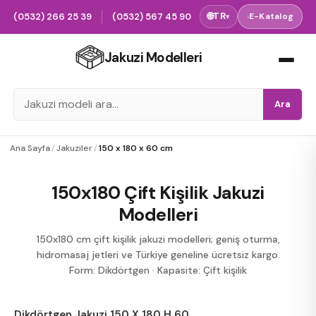
(0532) 266 25 39
(0532) 567 45 90
🌐
TR
›
E-Katalog
▾
Jakuzi Modelleri
Ara
Ana Sayfa
/
Jakuziler
/
150 x 180 x 60 cm
150x180 Çift Kişilik Jakuzi
Modelleri
150x180 cm çift kişilik jakuzi modelleri; geniş oturma,
hidromasaj jetleri ve Türkiye geneline ücretsiz kargo.
Form: Dikdörtgen
·
Kapasite: Çift kişilik
Dikdörtgen Jakuzi 150 X 180 H 60