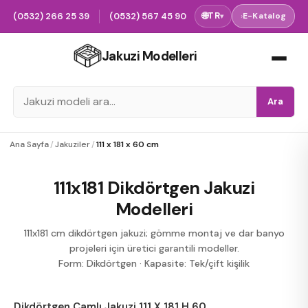
(0532) 266 25 39
(0532) 567 45 90
🌐
TR
›
E-Katalog
▾
Jakuzi Modelleri
Ara
Ana Sayfa
/
Jakuziler
/
111 x 181 x 60 cm
111x181 Dikdörtgen Jakuzi
Modelleri
111x181 cm dikdörtgen jakuzi; gömme montaj ve dar banyo
projeleri için üretici garantili modeller.
Form: Dikdörtgen
·
Kapasite: Tek/çift kişilik
Dikdörtgen Camlı Jakuzi 111 X 181 H 60