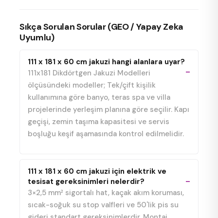
Sıkça Sorulan Sorular (GEO / Yapay Zeka
Uyumlu)
111 x 181 x 60 cm jakuzi hangi alanlara uyar?
111x181 Dikdörtgen Jakuzi Modelleri
ölçüsündeki modeller; Tek/çift kişilik
kullanımına göre banyo, teras spa ve villa
projelerinde yerleşim planına göre seçilir. Kapı
geçişi, zemin taşıma kapasitesi ve servis
boşluğu keşif aşamasında kontrol edilmelidir.
111 x 181 x 60 cm jakuzi için elektrik ve
tesisat gereksinimleri nelerdir?
3×2,5 mm² sigortalı hat, kaçak akım koruması,
sıcak-soğuk su stop valfleri ve 50'lik pis su
gideri standart gereksinimlerdir. Montaj