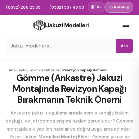
(0532) 266 25 39
(0532) 567 45 90
🌐
TR
›
E-Katalog
▾
Jakuzi Modelleri
Ara
Ana Sayfa
/
Teknik Rehberler
/
Revizyon Kapağı Rehberi
Gömme (Ankastre) Jakuzi
Montajında Revizyon Kapağı
Bırakmanın Teknik Önemi
Ankastre jakuzi uygulamalarında servis kapağı, bakım
boşluğu ve jet/pompa erişimi neden zorunludur? Gömme
montajda sık yapılan hatalar ve doğru uygulama adımları.
Yazar:
Jakuzi Modelleri Montaj Ekibi
·
Gömme jakuzi ve