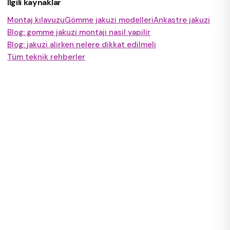
İlgili kaynaklar
Montaj kılavuzu
Gömme jakuzi modelleri
Ankastre jakuzi
Blog:
gomme jakuzi montaji nasil yapilir
Blog:
jakuzi alirken nelere dikkat edilmeli
Tüm teknik rehberler