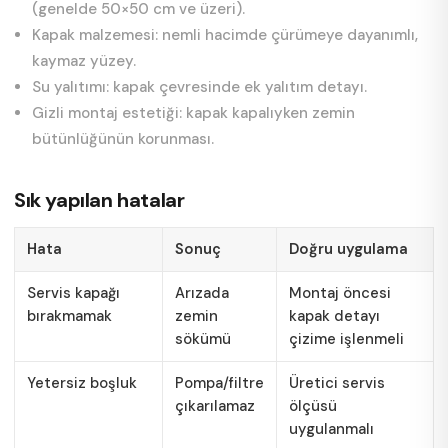
(genelde 50×50 cm ve üzeri).
Kapak malzemesi: nemli hacimde çürümeye dayanımlı,
kaymaz yüzey.
Su yalıtımı: kapak çevresinde ek yalıtım detayı.
Gizli montaj estetiği: kapak kapalıyken zemin
bütünlüğünün korunması.
Sık yapılan hatalar
Hata
Sonuç
Doğru uygulama
Servis kapağı
Arızada
Montaj öncesi
bırakmamak
zemin
kapak detayı
sökümü
çizime işlenmeli
Yetersiz boşluk
Pompa/filtre
Üretici servis
çıkarılamaz
ölçüsü
uygulanmalı